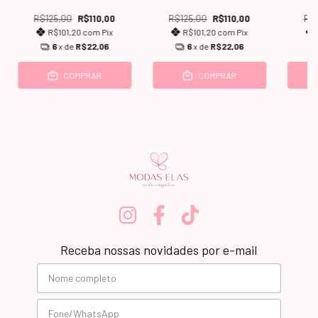
R$125,00
R$110,00
R$125,00
R$110,00
R$
R$101,20
com
Pix
R$101,20
com
Pix
6
x de
R$22,06
6
x de
R$22,06
COMPRAR
COMPRAR
Receba nossas novidades por e-mail