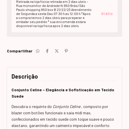
Retirada na loja fisica retirada em 2 dias uteis -
Rua monsenhor de Andrade N.950 Brás/São
Paulo shopping 950 box B 21/22/23 Atendimento
Grátis
de Segunda a sexta Das 07:30 h as 12:00 h *Apos
a compra temos 2 dias úteis para preparar e
embalar seu pedido * sua encomenda estara
disponivel na loja fisica apos 2 dias úteis
Compartilhar
Descrição
Conjunto Celine – Elegância e Sofisticação em Tecido
Suede
Descubra o requinte do
Conjunto Celine
, composto por
blazer com botões funcionais e saia midi max,
confeccionados em tecido suede com toque suave e pouco
elastano, garantindo um caimento impecável e conforto