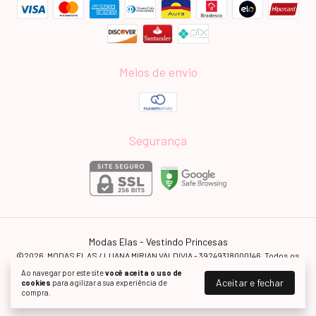
Meios de envio
Segurança
Modas Elas - Vestindo Princesas
©2026. MODAS ELAS / LUANA MIRIAN VALDIVIA - 39249318000146. Todos os
direitos reservados.
Ao navegar por este site
você aceita o uso de
Aceitar e fechar
cookies
para agilizar a sua experiência de
compra.