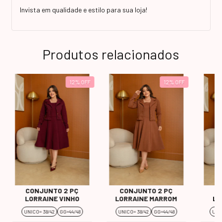
Invista em qualidade e estilo para sua loja!
Produtos relacionados
12
%
OFF
12
%
OFF
CONJUNTO 2 PÇ
CONJUNTO 2 PÇ
C
LORRAINE VINHO
LORRAINE MARROM
LO
UNICO= 38/42
GG=44/48
UNICO= 38/42
GG=44/48
UNI