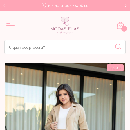
E R$499
MINIMO DE COMPRA R$150
0
12
%
OFF