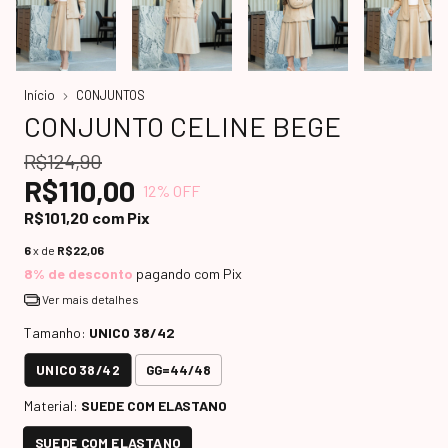
Início
CONJUNTOS
CONJUNTO CELINE BEGE
R$124,90
R$110,00
12
% OFF
R$101,20
com
Pix
6
x de
R$22,06
8% de desconto
pagando com Pix
Ver mais detalhes
Tamanho:
UNICO 38/42
UNICO 38/42
GG=44/48
Material:
SUEDE COM ELASTANO
SUEDE COM ELASTANO