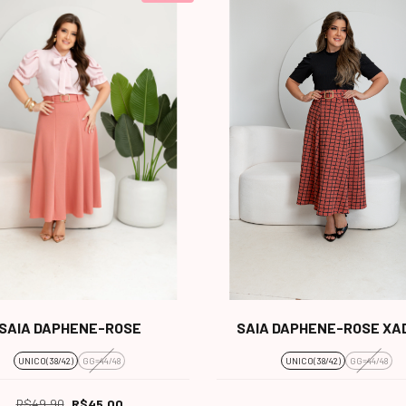
SAIA DAPHENE-ROSE
SAIA DAPHENE-ROSE XA
UNICO(38/42)
GG=44/48
UNICO(38/42)
GG=44/48
R$49,90
R$45,00