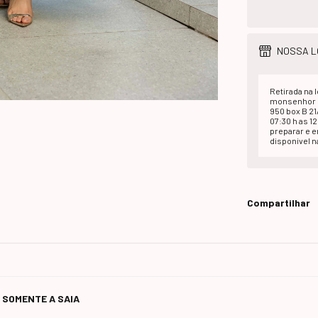
NOSSA L
Retirada na l
monsenhor d
950 box B 2
07:30 h as 1
preparar e 
disponivel na
Compartilhar
 ( SOMENTE A SAIA