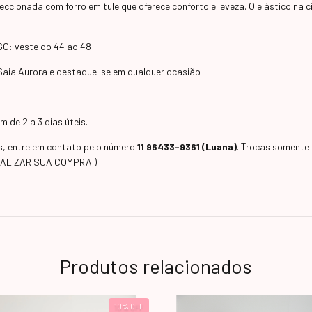
ccionada com forro em tule que oferece conforto e leveza. O elástico na ci
 GG: veste do 44 ao 48
a Saia Aurora e destaque-se em qualquer ocasião
 de 2 a 3 dias úteis.
as, entre em contato pelo número
11 96433-9361 (Luana)
. Trocas somente 
EALIZAR SUA COMPRA )
Produtos relacionados
10
%
OFF