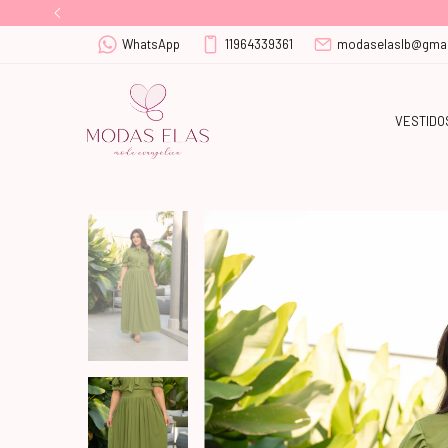
WhatsApp
11964339361
modaselaslb@gmai
VESTIDO