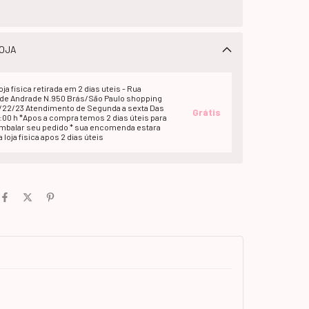
OJA
oja fisica retirada em 2 dias uteis - Rua
e Andrade N.950 Brás/São Paulo shopping
1/22/23 Atendimento de Segunda a sexta Das
Grátis
2:00 h *Apos a compra temos 2 dias úteis para
embalar seu pedido * sua encomenda estara
 loja fisica apos 2 dias úteis