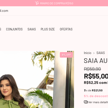
PAGUE COM PIX E GANHE -5% OFF
l.com
S
CONJUNTOS
SAIAS
PLUS SIZE
OFERTAS
Início
SAIAS
8
%
OFF
SAIA A
R$59,90
R$55,0
R$52,25
com
3
x de
R$21,50
5% de descon
Ver mais detal