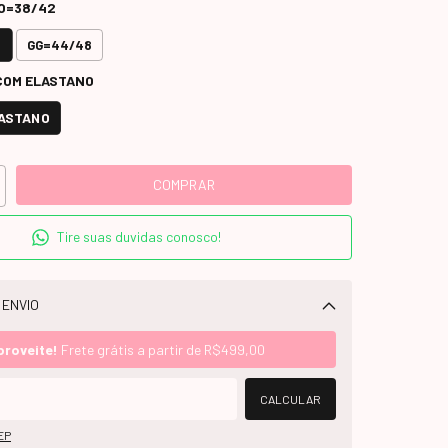
O=38/42
2
GG=44/48
COM ELASTANO
LASTANO
Tire suas duvidas conosco!
 ENVIO
Alterar CEP
proveite!
Frete grátis a partir de
R$499,00
CALCULAR
EP