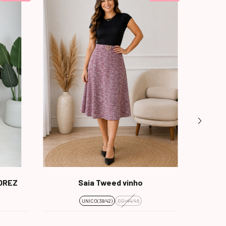
DREZ
Saia Tweed vinho
S
UNICO(38/42)
GG=44/46