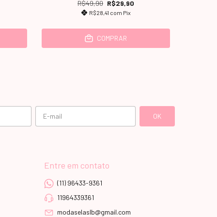
R$49,90
R$29,90
R$28,41
com
Pix
COMPRAR
Entre em contato
(11) 96433-9361
11964339361
modaselaslb@gmail.com