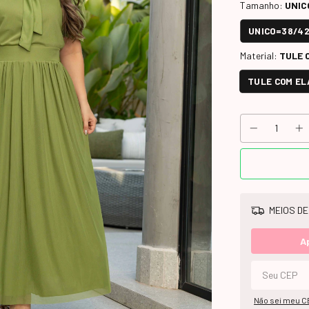
Tamanho:
UNIC
UNICO=38/4
Material:
TULE 
TULE COM E
MEIOS DE
A
Não sei meu C