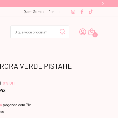
Quem Somos
Contato
0
URORA VERDE PISTAHE
0
8
% OFF
Pix
to
pagando com Pix
hes