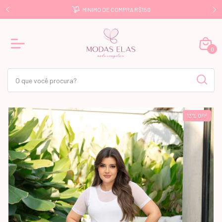
E R$499
MINIMO DE COMPRA R$150
0
13
%
OFF