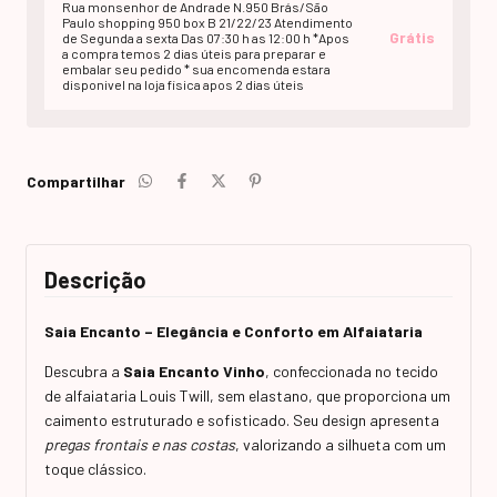
Rua monsenhor de Andrade N.950 Brás/São
Paulo shopping 950 box B 21/22/23 Atendimento
Grátis
de Segunda a sexta Das 07:30 h as 12:00 h *Apos
a compra temos 2 dias úteis para preparar e
embalar seu pedido * sua encomenda estara
disponivel na loja fisica apos 2 dias úteis
Compartilhar
Descrição
Saia Encanto – Elegância e Conforto em Alfaiataria
Descubra a
Saia Encanto Vinho
, confeccionada no tecido
de alfaiataria Louis Twill, sem elastano, que proporciona um
caimento estruturado e sofisticado. Seu design apresenta
pregas frontais e nas costas
, valorizando a silhueta com um
toque clássico.