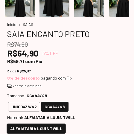
Início
SAIAS
SAIA ENCANTO PRETO
R$74,90
R$64,90
13
% OFF
R$59,71
com
Pix
3
x de
R$25,37
8% de desconto
pagando com Pix
Ver mais detalhes
Tamanho:
GG=44/48
GG=44/48
UNICO=38/42
Material:
ALFAIATARIA LOUIS TWILL
ALFAIATARIA LOUIS TWILL