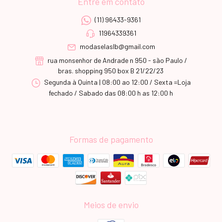
Entre em contato
(11) 96433-9361
11964339361
modaselaslb@gmail.com
rua monsenhor de Andrade n 950 - são Paulo /
bras. shopping 950 box B 21/22/23
Segunda à Quinta | 08:00 ao 12:00 / Sexta =Loja
fechado / Sabado das 08:00 h as 12:00 h
Formas de pagamento
Meios de envio