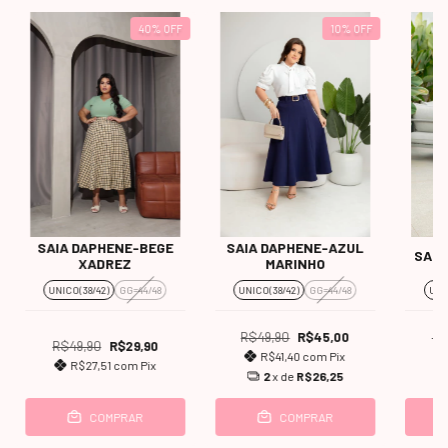
40
%
OFF
10
%
OFF
SAIA DAPHENE-BEGE
SAIA DAPHENE-AZUL
SAIA
XADREZ
MARINHO
UNICO(38/42)
GG=44/48
UNICO(38/42)
GG=44/48
UNI
R$49,90
R$45,00
R$
R$49,90
R$29,90
R$41,40
com
Pix
R$27,51
com
Pix
2
x de
R$26,25
COMPRAR
COMPRAR