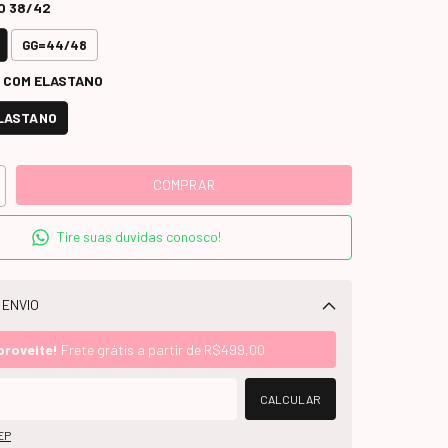
O 38/42
GG=44/48
 COM ELASTANO
LASTANO
Tire suas duvidas conosco!
 ENVIO
Alterar CEP
proveite!
Frete grátis a partir de
R$499,00
CALCULAR
EP