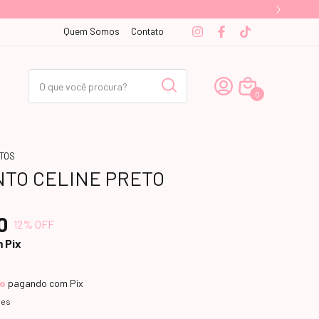
Quem Somos
Contato
0
TOS
TO CELINE PRETO
0
12
% OFF
m
Pix
to
pagando com Pix
hes