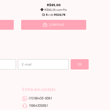
R$95,00
R$90,25
com
Pix
5
x de
R$22,76
COMPRAR
Entre em contato
(11) 96433-9361
11964339361