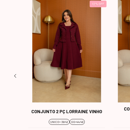
12
%
OFF
IRIAN
CO
CONJUNTO 2 PÇ LORRAINE VINHO
UNICO= 38/42
GG=44/48