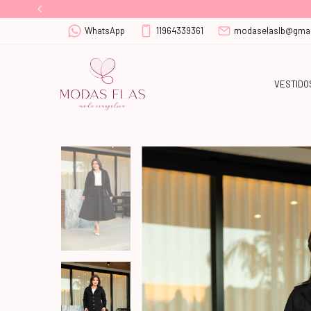
WhatsApp
11964339361
modaselaslb@gmai
VESTIDO