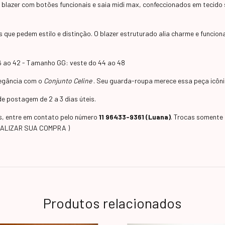
 blazer com botões funcionais e saia midi max, confeccionados em tecido
s que pedem estilo e distinção. O blazer estruturado alia charme e funcion
6 ao 42 - Tamanho GG: veste do 44 ao 48
legância com o
Conjunto Celine
. Seu guarda-roupa merece essa peça icôni
e postagem de 2 a 3 dias úteis.
as, entre em contato pelo número
11 96433-9361 (Luana)
. Trocas somente 
EALIZAR SUA COMPRA )
Produtos relacionados