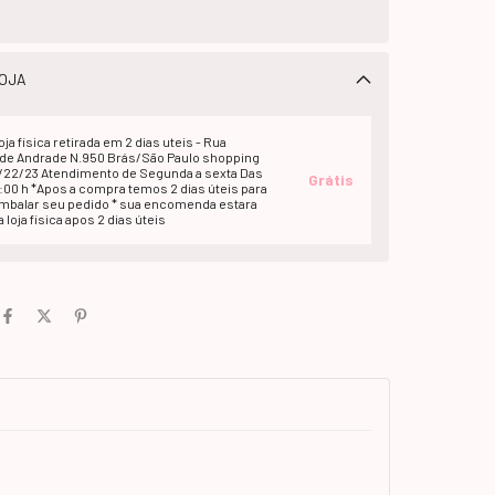
OJA
oja fisica retirada em 2 dias uteis - Rua
e Andrade N.950 Brás/São Paulo shopping
1/22/23 Atendimento de Segunda a sexta Das
Grátis
2:00 h *Apos a compra temos 2 dias úteis para
embalar seu pedido * sua encomenda estara
 loja fisica apos 2 dias úteis