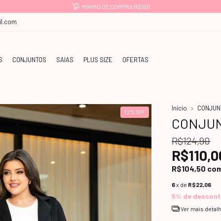
MINIMO DE COMPRA R$150
l.com
S
CONJUNTOS
SAIAS
PLUS SIZE
OFERTAS
Início
CONJUN
12
%
OFF
CONJUN
R$124,90
R$110,0
R$104,50
co
6
x de
R$22,06
5% de descon
Ver mais detal