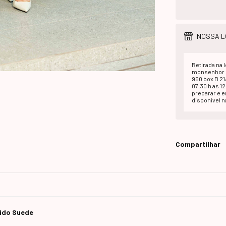
NOSSA L
Retirada na l
monsenhor d
950 box B 2
07:30 h as 1
preparar e 
disponivel na
Compartilhar
cido Suede