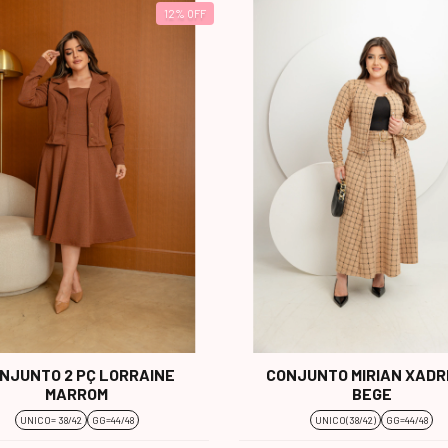
12
%
OFF
NJUNTO 2 PÇ LORRAINE
CONJUNTO MIRIAN XADR
MARROM
BEGE
UNICO= 38/42
GG=44/48
UNICO(38/42)
GG=44/48