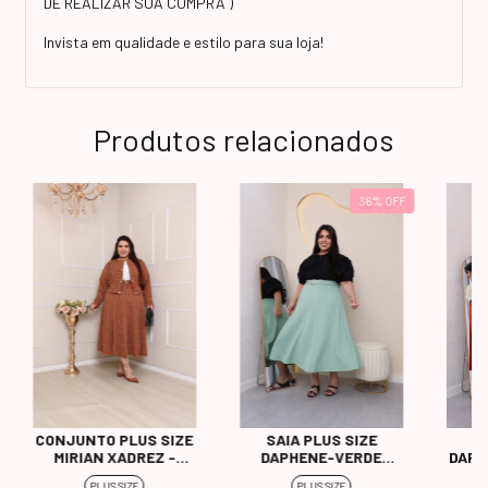
DE REALIZAR SUA COMPRA )
Invista em qualidade e estilo para sua loja!
Produtos relacionados
36
%
OFF
CONJUNTO PLUS SIZE
SAIA PLUS SIZE
S
MIRIAN XADREZ -
DAPHENE-VERDE
DAPH
MARROM
PISTACHE
PLUS SIZE
PLUS SIZE