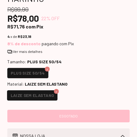
R$99,90
R$78,00
22
% OFF
R$71,76
com
Pix
4
x de
R$23,18
8% de desconto
pagando com Pix
Ver mais detalhes
Tamanho:
PLUS SIZE 50/54
PLUS SIZE 50/54
Material:
LAIZE SEM ELASTANO
LAIZE SEM ELASTANO
NOSSA LOJA