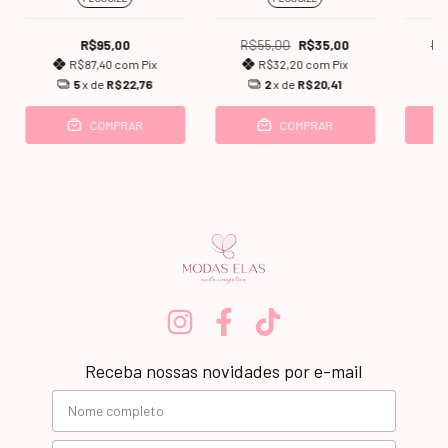
R$95,00
R$55,00
R$35,00
R$
R$87,40
com
Pix
R$32,20
com
Pix
5
x de
R$22,76
2
x de
R$20,41
COMPRAR
COMPRAR
Receba nossas novidades por e-mail