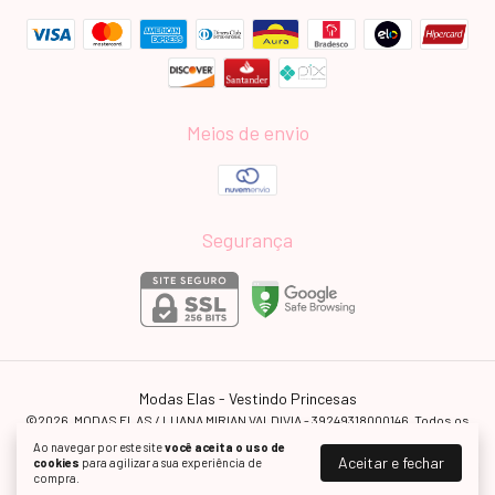
Meios de envio
Segurança
Modas Elas - Vestindo Princesas
©2026. MODAS ELAS / LUANA MIRIAN VALDIVIA - 39249318000146. Todos os
direitos reservados.
Ao navegar por este site
você aceita o uso de
Aceitar e fechar
cookies
para agilizar a sua experiência de
compra.