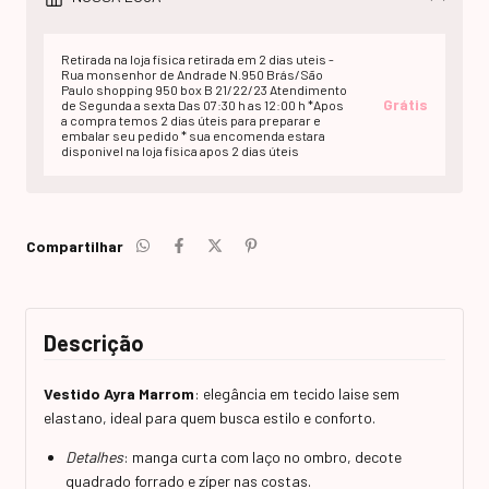
Retirada na loja fisica retirada em 2 dias uteis -
Rua monsenhor de Andrade N.950 Brás/São
Paulo shopping 950 box B 21/22/23 Atendimento
Grátis
de Segunda a sexta Das 07:30 h as 12:00 h *Apos
a compra temos 2 dias úteis para preparar e
embalar seu pedido * sua encomenda estara
disponivel na loja fisica apos 2 dias úteis
Compartilhar
Descrição
Vestido Ayra Marrom
: elegância em tecido laise sem
elastano, ideal para quem busca estilo e conforto.
Detalhes
: manga curta com laço no ombro, decote
quadrado forrado e zíper nas costas.