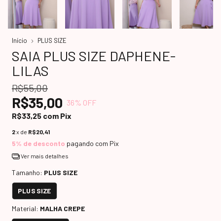
Início
PLUS SIZE
SAIA PLUS SIZE DAPHENE-
LILAS
R$55,00
R$35,00
36
% OFF
R$33,25
com
Pix
2
x de
R$20,41
5% de desconto
pagando com Pix
Ver mais detalhes
Tamanho:
PLUS SIZE
PLUS SIZE
Material:
MALHA CREPE