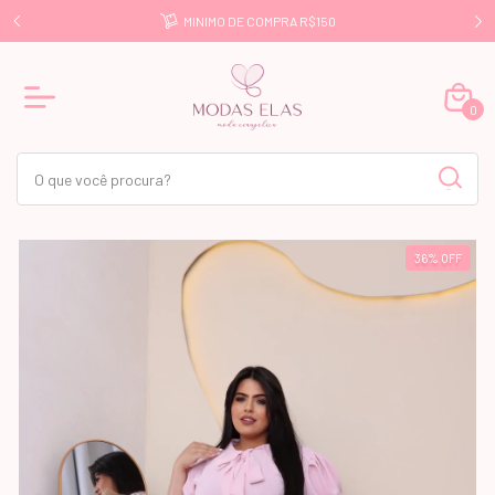
E R$499
MINIMO DE COMPRA R$150
0
36
%
OFF