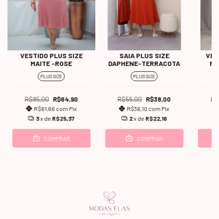
VESTIDO PLUS SIZE
SAIA PLUS SIZE
VES
MAITE -ROSE
DAPHENE-TERRACOTA
MA
PLUS SIZE
PLUS SIZE
R$85,00
R$64,90
R$55,00
R$38,00
R$
R$61,66
com
Pix
R$36,10
com
Pix
3
x de
R$25,37
2
x de
R$22,16
COMPRAR
COMPRAR