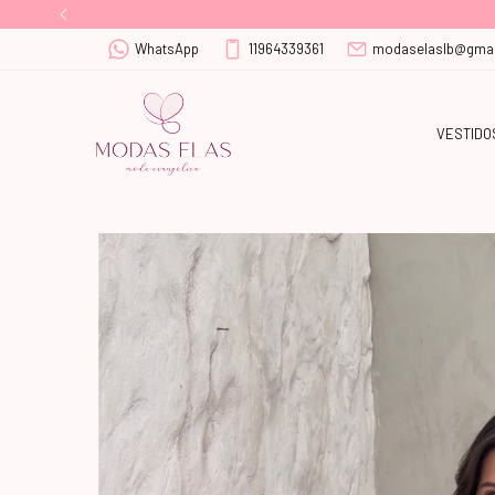
WhatsApp
11964339361
modaselaslb@gmai
VESTIDO