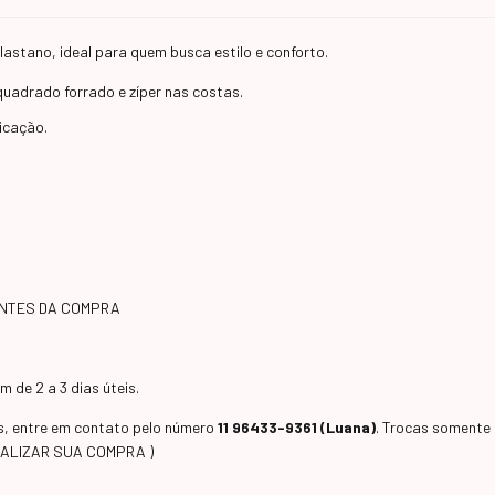
elastano, ideal para quem busca estilo e conforto.
uadrado forrado e zíper nas costas.
icação.
ANTES DA COMPRA
 de 2 a 3 dias úteis.
as, entre em contato pelo número
11 96433-9361 (Luana)
. Trocas somente 
EALIZAR SUA COMPRA )