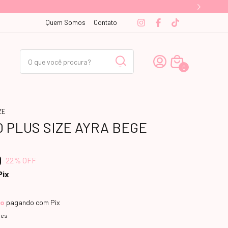
Quem Somos
Contato
0
ZE
O PLUS SIZE AYRA BEGE
0
22
% OFF
Pix
to
pagando com Pix
hes