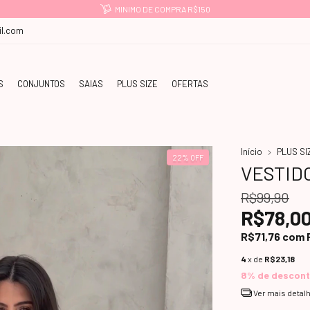
MINIMO DE COMPRA R$150
l.com
S
CONJUNTOS
SAIAS
PLUS SIZE
OFERTAS
Início
PLUS SI
22
%
OFF
VESTID
R$99,90
R$78,0
R$71,76
com
4
x de
R$23,18
8% de descon
Ver mais detal