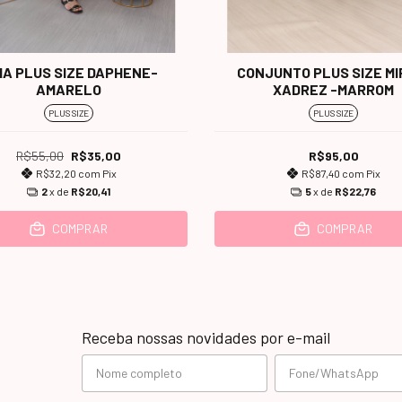
IA PLUS SIZE DAPHENE-
CONJUNTO PLUS SIZE MI
AMARELO
XADREZ -MARROM
PLUS SIZE
PLUS SIZE
R$55,00
R$35,00
R$95,00
R$32,20
com
Pix
R$87,40
com
Pix
2
x de
R$20,41
5
x de
R$22,76
COMPRAR
COMPRAR
Receba nossas novidades por e-mail