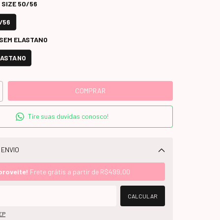
 SIZE 50/56
/56
 SEM ELASTANO
LASTANO
Tire suas duvidas conosco!
 ENVIO
Alterar CEP
proveite!
Frete grátis a partir de
R$499,00
CALCULAR
EP