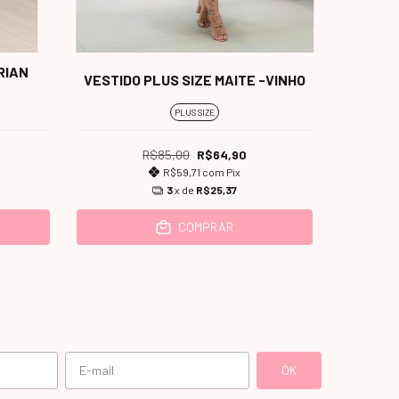
RIAN
VESTIDO PLUS SIZE MAITE -VINHO
SAIA P
PLUS SIZE
R$85,00
R$64,90
R$59,71
com
Pix
3
x de
R$25,37
COMPRAR