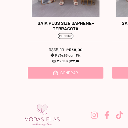
SAIA PLUS SIZE DAPHENE-
SA
E-VINHO
TERRACOTA
PLUS SIZE
R$55,00
R$38,00
R$34,96
com
Pix
2
x de
R$22,16
COMPRAR