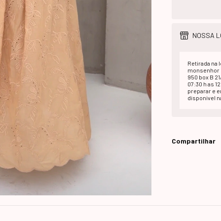
NOSSA L
Retirada na l
monsenhor d
950 box B 2
07:30 h as 1
preparar e 
disponivel na
Compartilhar