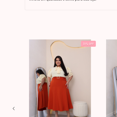
18
%
OFF
31
%
OFF