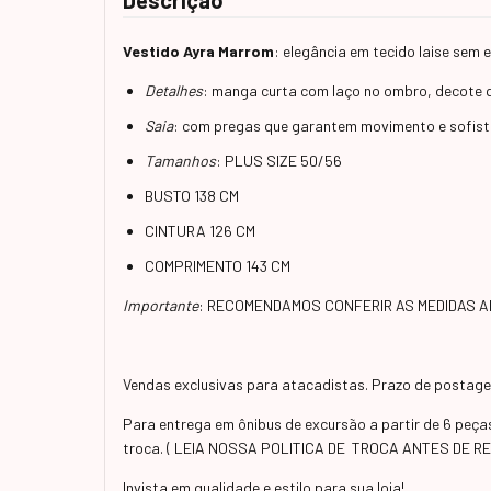
Descrição
Vestido Ayra Marrom
: elegância em tecido laise sem 
Detalhes
: manga curta com laço no ombro, decote q
Saia
: com pregas que garantem movimento e sofist
Tamanhos
: PLUS SIZE 50/56
BUSTO 138 CM
CINTURA 126 CM
COMPRIMENTO 143 CM
Importante
: RECOMENDAMOS CONFERIR AS MEDIDAS 
Vendas exclusivas para atacadistas. Prazo de postagem
Para entrega em ônibus de excursão a partir de 6 peç
troca. ( LEIA NOSSA POLITICA DE TROCA ANTES DE R
Invista em qualidade e estilo para sua loja!