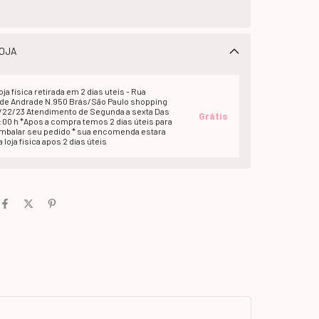
OJA
oja fisica retirada em 2 dias uteis - Rua
e Andrade N.950 Brás/São Paulo shopping
1/22/23 Atendimento de Segunda a sexta Das
Grátis
2:00 h *Apos a compra temos 2 dias úteis para
embalar seu pedido * sua encomenda estara
 loja fisica apos 2 dias úteis