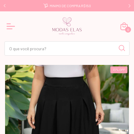
E R$499
MINIMO DE COMPRA R$150
0
13
%
OFF