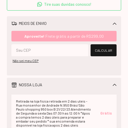
Tire suas duvidas conosco!
MEIOS DE ENVIO
Alterar CEP
Aproveite!
Frete grátis a partir de
R$299,00
CALCULAR
Não sei meu CEP
NOSSA LOJA
Retirada na loja fisica retirada em 2 dias uteis -
Rua monsenhor de Andrade N.950 Brás/São
Paulo shopping 950 box B 21/22/23 Atendimento
Grátis
de Segunda a sexta Das 07:30 h as 12:00 h *Apos
a compra temos 2 dias úteis para preparar e
embalar seu pedido * sua encomenda estara
disponivel na loja fisica apos 2 dias úteis