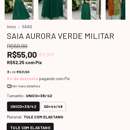
Início
SAIAS
SAIA AURORA VERDE MILITAR
R$59,90
R$55,00
8
% OFF
R$52,25
com
Pix
3
x de
R$21,50
5% de desconto
pagando com Pix
Ver mais detalhes
Tamanho:
UNICO=38/42
UNICO=38/42
GG=44/48
Material:
TULE COM ELASTANO
TULE COM ELASTANO