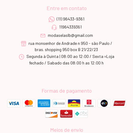
Entre em contato
(11) 96433-9361
11964339361
modaselaslb@gmail.com
rua monsenhor de Andrade n 950 - são Paulo /
bras. shopping 950 box B 21/22/23
Segunda à Quinta | 08:00 ao 12:00 / Sexta =Loja
fechado / Sabado das 08:00 h as 12:00 h
Formas de pagamento
Meios de envio