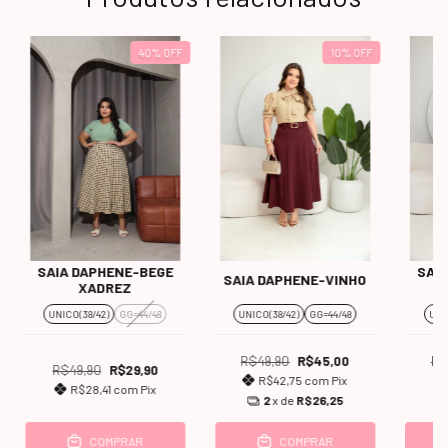
40
%
OFF
10
%
OFF
SAIA DAPHENE-BEGE
SAI
SAIA DAPHENE-VINHO
XADREZ
UNICO(38/42)
GG=44/48
UNICO(38/42)
GG=44/48
UNI
R$49,90
R$45,00
R$
R$49,90
R$29,90
R$42,75
com
Pix
R$28,41
com
Pix
2
x de
R$26,25
COMPRAR
COMPRAR