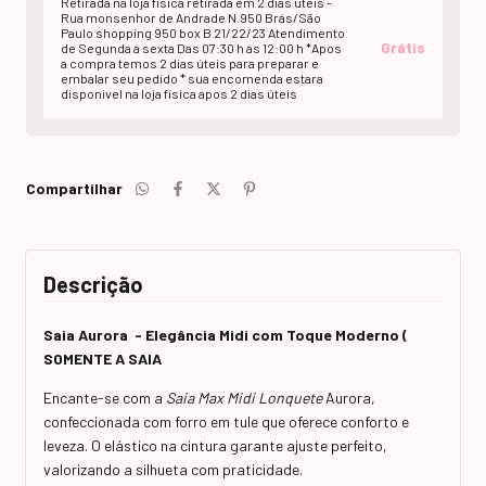
Retirada na loja fisica retirada em 2 dias uteis -
Rua monsenhor de Andrade N.950 Brás/São
Paulo shopping 950 box B 21/22/23 Atendimento
Grátis
de Segunda a sexta Das 07:30 h as 12:00 h *Apos
a compra temos 2 dias úteis para preparar e
embalar seu pedido * sua encomenda estara
disponivel na loja fisica apos 2 dias úteis
Compartilhar
Descrição
Saia Aurora - Elegância Midi com Toque Moderno (
SOMENTE A SAIA
Encante-se com a
Saia Max Midi Lonquete
Aurora,
confeccionada com forro em tule que oferece conforto e
leveza. O elástico na cintura garante ajuste perfeito,
valorizando a silhueta com praticidade.