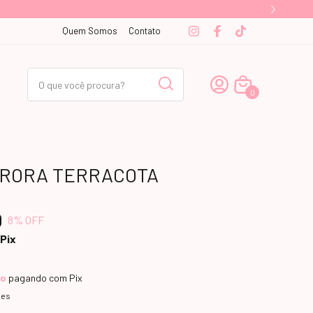
Quem Somos
Contato
0
URORA TERRACOTA
0
8
% OFF
Pix
to
pagando com Pix
hes