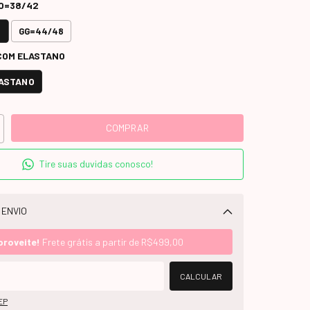
O=38/42
2
GG=44/48
COM ELASTANO
LASTANO
Tire suas duvidas conosco!
 ENVIO
Alterar CEP
proveite!
Frete grátis a partir de
R$499,00
CALCULAR
EP