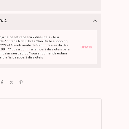
OJA
oja fisica retirada em 2 dias uteis - Rua
e Andrade N.950 Brás/São Paulo shopping
1/22/23 Atendimento de Segunda a sexta Das
Grátis
2:00 h *Apos a compra temos 2 dias úteis para
embalar seu pedido * sua encomenda estara
 loja fisica apos 2 dias úteis