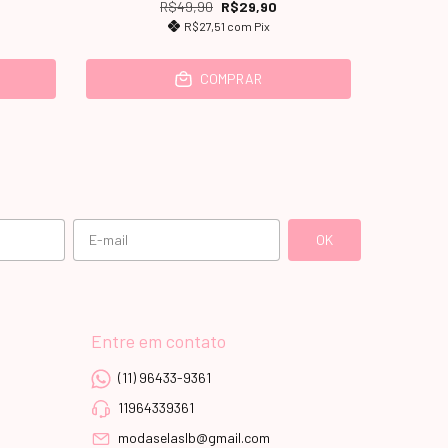
R$49,90
R$29,90
R$27,51
com
Pix
COMPRAR
Entre em contato
(11) 96433-9361
11964339361
modaselaslb@gmail.com