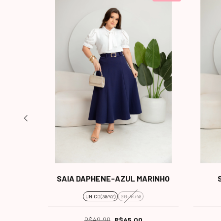
ARINHO
SAIA DAPHENE-AZUL MARINHO
UNICO(38/42)
GG=44/48
R$49,90
R$45,00