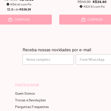
R$49,90
R$29,90
R$41,40
com
Pix
R$27,51
com
Pix
2
x de
R$26,25
COMPRAR
COMPRAR
Receba nossas novidades por e-mail
Institucional
Quem Somos
Trocas e Devoluções
Perguntas Frequentes