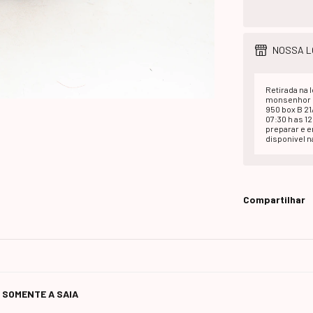
NOSSA L
Retirada na l
monsenhor d
950 box B 2
07:30 h as 1
preparar e 
disponivel na
Compartilhar
 ( SOMENTE A SAIA