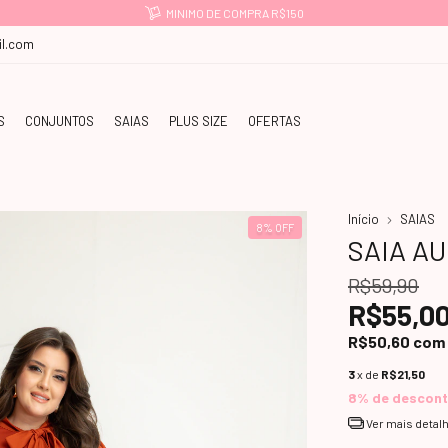
PAGUE COM PIX E GANHE -5% OFF
l.com
S
CONJUNTOS
SAIAS
PLUS SIZE
OFERTAS
Início
SAIAS
8
%
OFF
SAIA A
R$59,90
R$55,0
R$50,60
com
3
x de
R$21,50
8% de descon
Ver mais detal