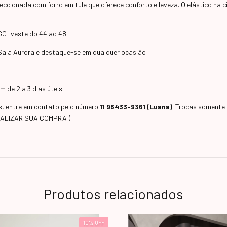
ccionada com forro em tule que oferece conforto e leveza. O elástico na ci
 GG: veste do 44 ao 48
a Saia Aurora e destaque-se em qualquer ocasião
 de 2 a 3 dias úteis.
as, entre em contato pelo número
11 96433-9361 (Luana)
. Trocas somente 
EALIZAR SUA COMPRA )
Produtos relacionados
10
%
OFF