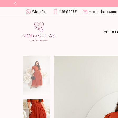
WhatsApp
11964339361
modaselaslb@gmai
VESTIDO