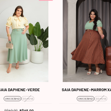
SAIA DAPHENE-VERDE
SAIA DAPHENE-MARROM X
UNICO(38/42)
GG=44/48
UNICO(38/42)
GG=44/48
R$49,90
R$45,00