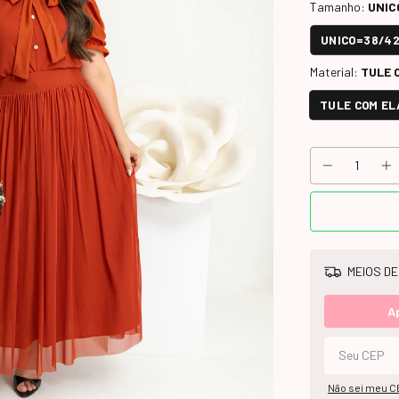
Tamanho:
UNIC
UNICO=38/4
Material:
TULE 
TULE COM E
MEIOS DE
A
Não sei meu C