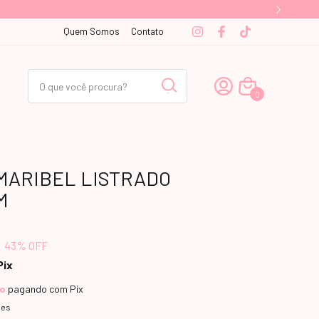
Quem Somos
Contato
0
MARIBEL LISTRADO
M
43
% OFF
Pix
to
pagando com Pix
hes