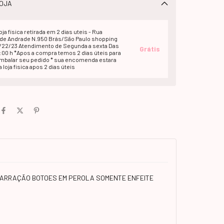
OJA
oja fisica retirada em 2 dias uteis - Rua
e Andrade N.950 Brás/São Paulo shopping
1/22/23 Atendimento de Segunda a sexta Das
Grátis
2:00 h *Apos a compra temos 2 dias úteis para
embalar seu pedido * sua encomenda estara
 loja fisica apos 2 dias úteis
AMARRAÇÃO BOTOES EM PEROLA SOMENTE ENFEITE