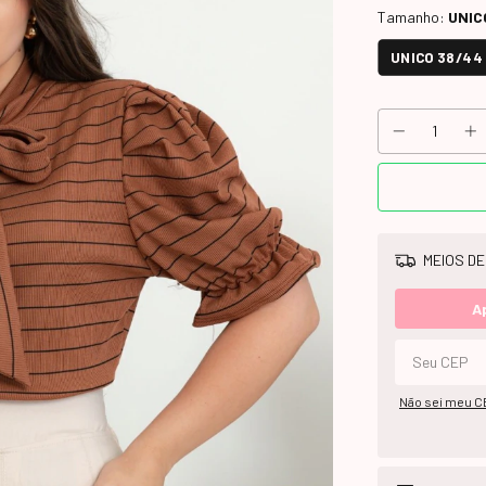
Tamanho:
UNIC
UNICO 38/44
MEIOS DE
A
Não sei meu C