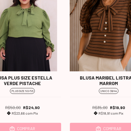
USA PLUS SIZE ESTELLA
BLUSA MARIBEL LISTR
VERDE PISTACHE
MARROM
PLUS SIZE 50/56
UNICO 38/44
R$50,00
R$24,90
R$35,00
R$19,90
R$23,66
com
Pix
R$18,91
com
Pix
COMPRAR
COMPRAR