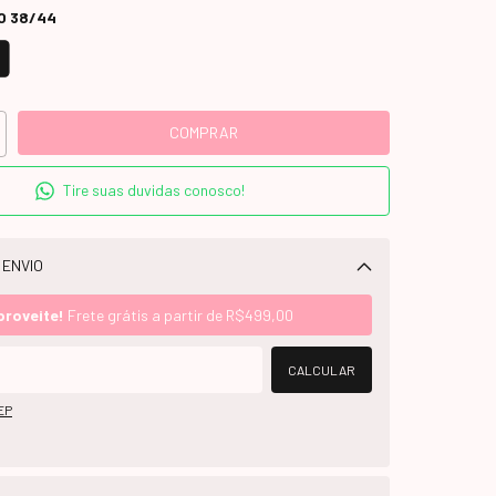
O 38/44
Tire suas duvidas conosco!
 ENVIO
Alterar CEP
proveite!
Frete grátis a partir de
R$499,00
CALCULAR
EP