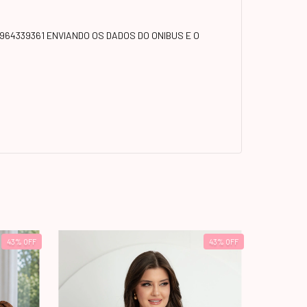
964339361 ENVIANDO OS DADOS DO ONIBUS E O
43
%
OFF
43
%
OFF