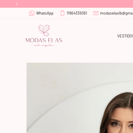
WhatsApp
11964339361
modaselaslb@gmai
VESTIDO