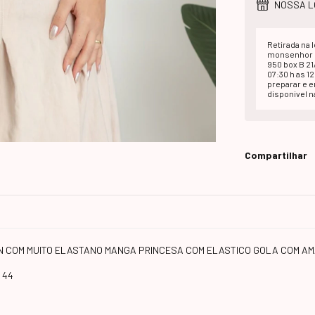
NOSSA L
Retirada na l
monsenhor d
950 box B 2
07:30 h as 1
preparar e 
disponivel na
Compartilhar
IUN COM MUITO ELASTANO MANGA PRINCESA COM ELASTICO GOLA COM 
 44