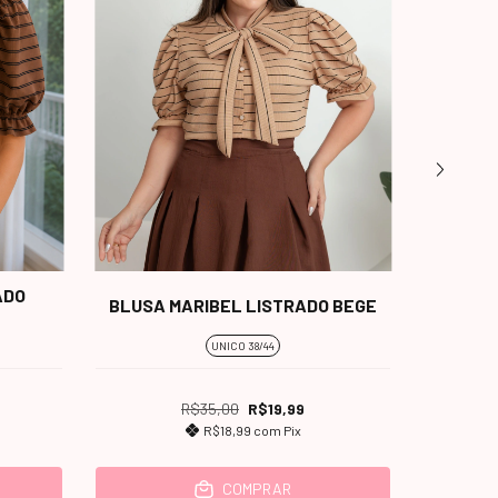
ADO
BLUSA MARIBEL LISTRADO BEGE
BLUSA 
UNICO 38/44
R$35,00
R$19,99
R$18,99
com
Pix
COMPRAR