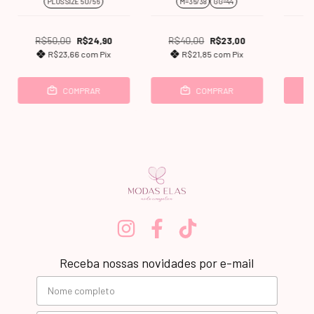
PLUS SIZE 50/56
M=36/38
GG=44
R$50,00
R$24,90
R$40,00
R$23,00
R$
R$23,66
com
Pix
R$21,85
com
Pix
COMPRAR
COMPRAR
Receba nossas novidades por e-mail