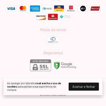
Meios de envio
Segurança
Ao navegar por este site
você aceita o uso de
Modas Elas - Vestindo Princesas
Aceitar e fechar
cookies
para agilizar a sua experiência de
compra.
©2026. MODAS ELAS / LUANA MIRIAN VALDIVIA - 39249318000146. Todos os
direitos reservados.