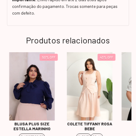
confirmação do pagamento. Trocas somente para peças
com defeito.
Produtos relacionados
50
%
OFF
43
%
OFF
BLUSA PLUS SIZE
COLETE TIFFANY ROSA
B
ESTELLA MARINHO
BEBE
L