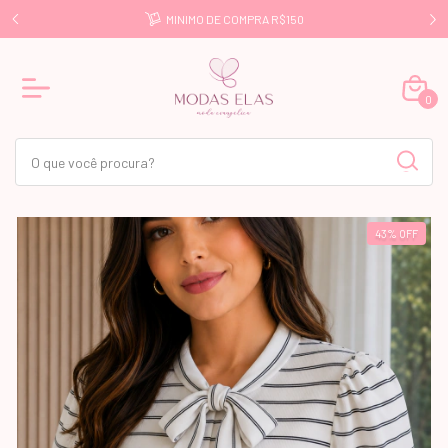
E R$499
MINIMO DE COMPRA R$150
0
43
%
OFF