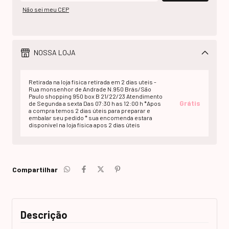
Não sei meu CEP
NOSSA LOJA
Retirada na loja fisica retirada em 2 dias uteis -
Rua monsenhor de Andrade N.950 Brás/São
Paulo shopping 950 box B 21/22/23 Atendimento
Grátis
de Segunda a sexta Das 07:30 h as 12:00 h *Apos
a compra temos 2 dias úteis para preparar e
embalar seu pedido * sua encomenda estara
disponivel na loja fisica apos 2 dias úteis
Compartilhar
Descrição