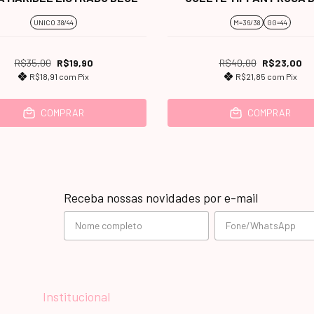
UNICO 38/44
M=36/38
GG=44
R$35,00
R$19,90
R$40,00
R$23,00
R$18,91
com
Pix
R$21,85
com
Pix
COMPRAR
COMPRAR
Receba nossas novidades por e-mail
Institucional