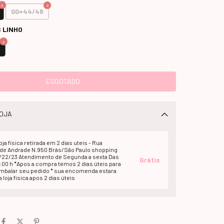
GG=44/48
 LINHO
OJA
oja fisica retirada em 2 dias uteis - Rua
e Andrade N.950 Brás/São Paulo shopping
1/22/23 Atendimento de Segunda a sexta Das
Grátis
2:00 h *Apos a compra temos 2 dias úteis para
embalar seu pedido * sua encomenda estara
 loja fisica apos 2 dias úteis