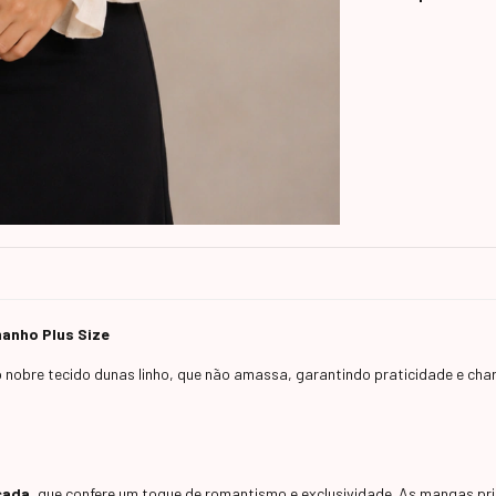
anho Plus Size
nobre tecido dunas linho, que não amassa, garantindo praticidade e char
cada
, que confere um toque de romantismo e exclusividade. As mangas pr