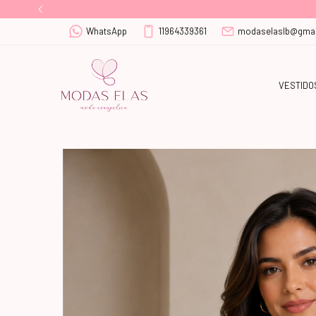
WhatsApp
11964339361
modaselaslb@gmai
VESTIDO