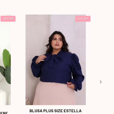
43
%
OFF
50
%
OFF
BLUSA PLUS SIZE ESTELLA
BLU
BEBE