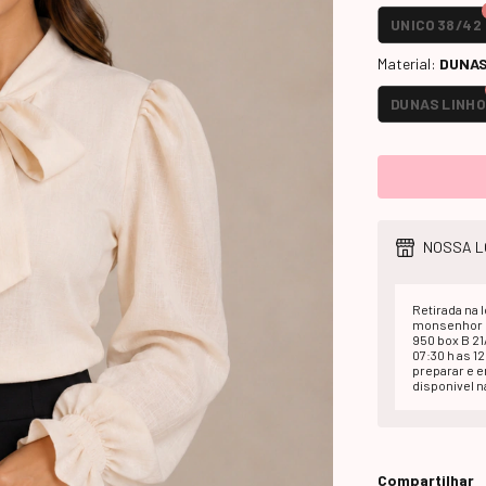
UNICO 38/42
Material:
DUNAS
DUNAS LINHO
NOSSA L
Retirada na l
monsenhor d
950 box B 2
07:30 h as 1
preparar e 
disponivel na
Compartilhar