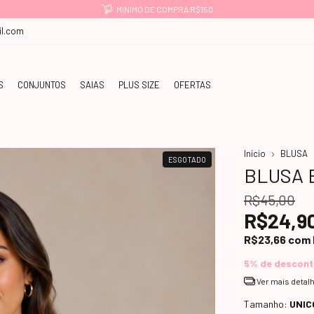
MINIMO DE COMPRA R$150
l.com
S
CONJUNTOS
SAIAS
PLUS SIZE
OFERTAS
Início
BLUSA
ESGOTADO
BLUSA 
R$45,00
R$24,9
R$23,66
com
5% de descon
Ver mais detal
Tamanho:
UNIC