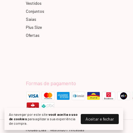
Vestidos
Conjuntos
Saias
Plus Size
Ofertas
Formas de pagamento
Ao navegar por este site
você aceita o uso
Aceitar e fechar
de cookies
para agilizar a sua experiência
de compra.
Modas Elas - Vestindo Princesas