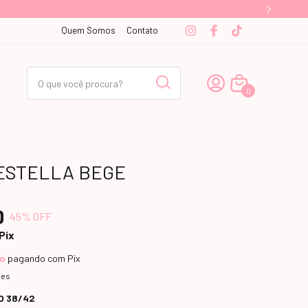
Quem Somos
Contato
0
ESTELLA BEGE
0
45
% OFF
Pix
to
pagando com Pix
hes
O 38/42