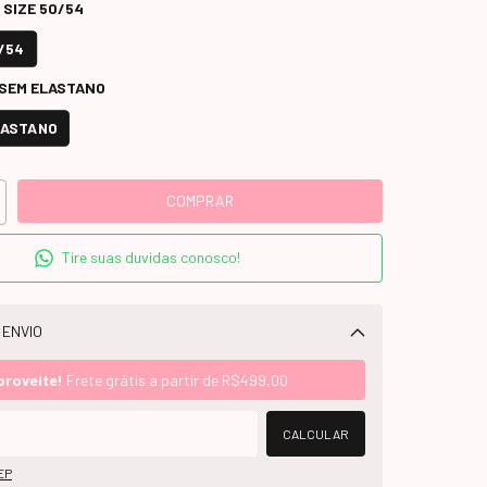
 SIZE 50/54
0/54
 SEM ELASTANO
LASTANO
Tire suas duvidas conosco!
 ENVIO
Alterar CEP
proveite!
Frete grátis a partir de
R$499,00
CALCULAR
EP