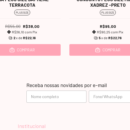
TERRACOTA
XADREZ -PRETO
PLUS SIZE
PLUS SIZE
R$55,00
R$38,00
R$95,00
R$36,10
com
Pix
R$90,25
com
Pix
2
x de
R$22,16
5
x de
R$22,76
COMPRAR
COMPRAR
Receba nossas novidades por e-mail
Institucional