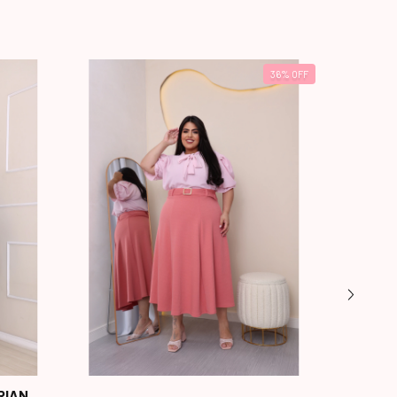
36
%
OFF
RIAN