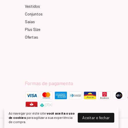
Vestidos
Conjuntos
Saias
Plus Size
Ofertas
Formas de pagamento
Ao navegar por este site
você aceita o uso
Aceitar e fechar
de cookies
para agilizar a sua experiência
de compra.
Modas Elas - Vestindo Princesas