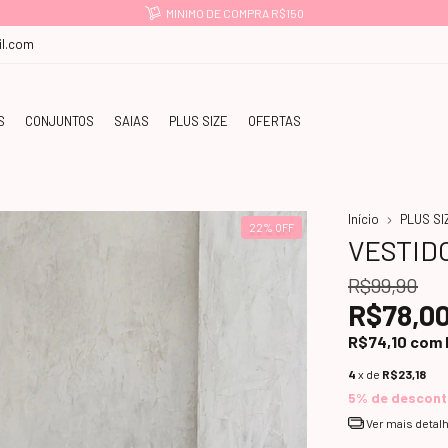
MINIMO DE COMPRA R$150
l.com
S
CONJUNTOS
SAIAS
PLUS SIZE
OFERTAS
Início
PLUS SI
22
%
OFF
VESTIDO
R$99,90
R$78,0
R$74,10
com
4
x de
R$23,18
5% de descon
Ver mais detal