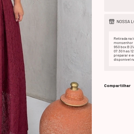
NOSSA L
Retirada na l
monsenhor d
950 box B 2
07:30 h as 1
preparar e 
disponivel na
Compartilhar