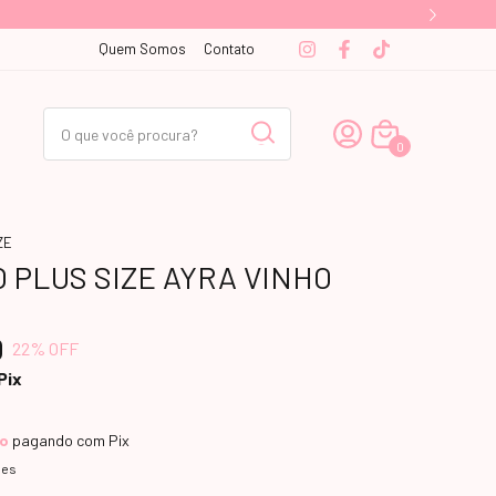
Quem Somos
Contato
0
ZE
 PLUS SIZE AYRA VINHO
0
22
% OFF
Pix
to
pagando com Pix
hes