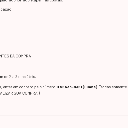
icação.
ANTES DA COMPRA
 de 2 a 3 dias úteis.
as, entre em contato pelo número
11 96433-9361 (Luana)
. Trocas somente 
EALIZAR SUA COMPRA )