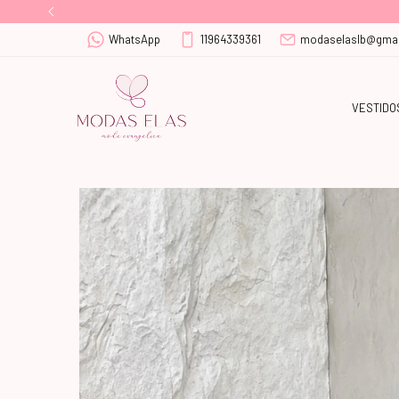
WhatsApp
11964339361
modaselaslb@gmai
VESTIDO