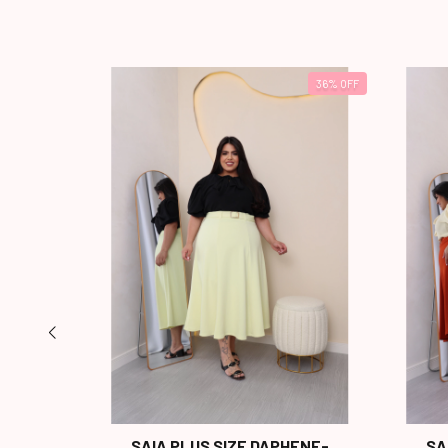
18
%
OFF
36
%
OFF
SAIA PLUS SIZE DAPHENE-
SA