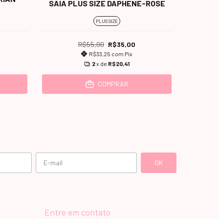
SAIA PLUS SIZE DAPHENE-ROSE
SAIA P
PLUS SIZE
R$55,00
R$35,00
R$33,25
com
Pix
2
x de
R$20,41
COMPRAR
Entre em contato