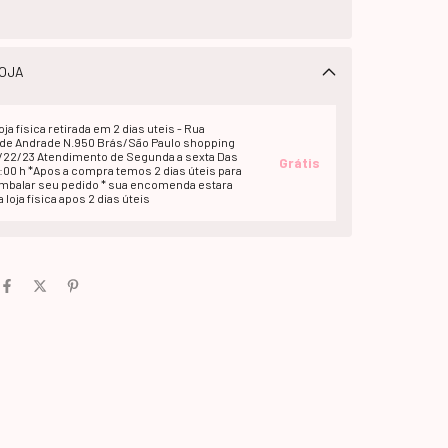
OJA
oja fisica retirada em 2 dias uteis - Rua
e Andrade N.950 Brás/São Paulo shopping
1/22/23 Atendimento de Segunda a sexta Das
Grátis
2:00 h *Apos a compra temos 2 dias úteis para
embalar seu pedido * sua encomenda estara
 loja fisica apos 2 dias úteis