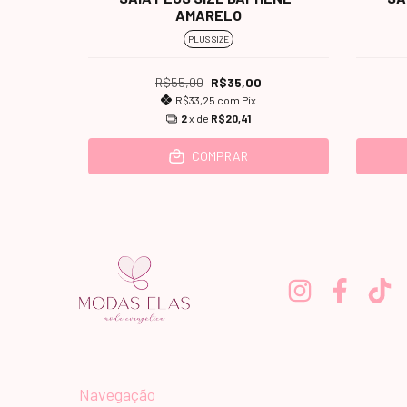
E-VINHO
AMARELO
PLUS SIZE
R$55,00
R$35,00
R$33,25
com
Pix
2
x de
R$20,41
COMPRAR
Navegação