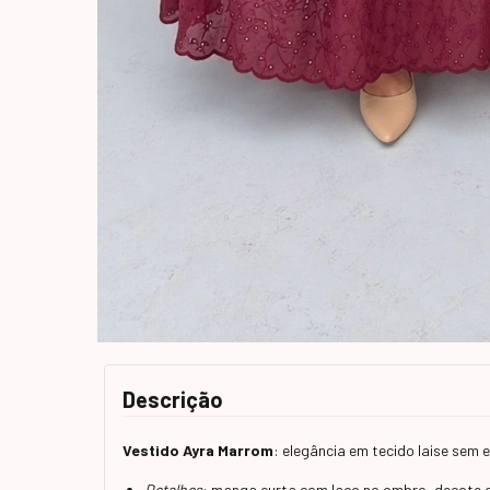
Descrição
Vestido Ayra Marrom
: elegância em tecido laise sem 
Detalhes
: manga curta com laço no ombro, decote q