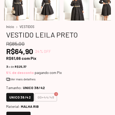
Início
VESTIDOS
VESTIDO LEILA PRETO
R$85,00
R$64,90
24
% OFF
R$61,66
com
Pix
3
x de
R$25,37
5% de desconto
pagando com Pix
Ver mais detalhes
Tamanho:
UNICO 38/42
UNICO 38/42
GG=44/48
Material:
MALHA RIB