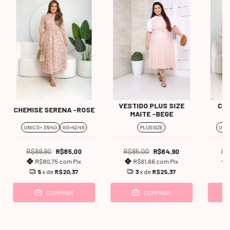
VESTIDO PLUS SIZE
CHE
CHEMISE SERENA -ROSE
MAITE -BEGE
UNICO= 36/40
GG=42/46
PLUS SIZE
UNI
R$89,90
R$85,00
R$85,00
R$64,90
R$
R$80,75
com
Pix
R$61,66
com
Pix
5
x de
R$20,37
3
x de
R$25,37
COMPRAR
COMPRAR