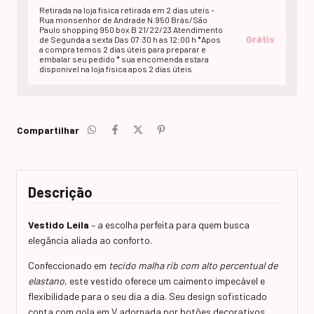
Retirada na loja fisica retirada em 2 dias uteis -
Rua monsenhor de Andrade N.950 Brás/São
Paulo shopping 950 box B 21/22/23 Atendimento
Grátis
de Segunda a sexta Das 07:30 h as 12:00 h *Apos
a compra temos 2 dias úteis para preparar e
embalar seu pedido * sua encomenda estara
disponivel na loja fisica apos 2 dias úteis
Compartilhar
Descrição
Vestido Leila
– a escolha perfeita para quem busca
elegância aliada ao conforto.
Confeccionado em
tecido malha rib com alto percentual de
elastano
, este vestido oferece um caimento impecável e
flexibilidade para o seu dia a dia. Seu design sofisticado
conta com gola em V adornada por botões decorativos,