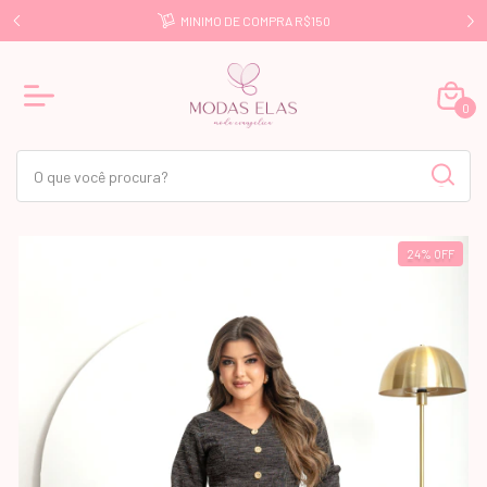
E R$499
MINIMO DE COMPRA R$150
0
24
%
OFF