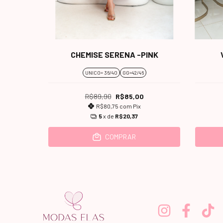
E -BEGE
CHEMISE SERENA -PINK
UNICO= 36/40
GG=42/46
R$89,90
R$85,00
R$80,75
com
Pix
5
x de
R$20,37
COMPRAR