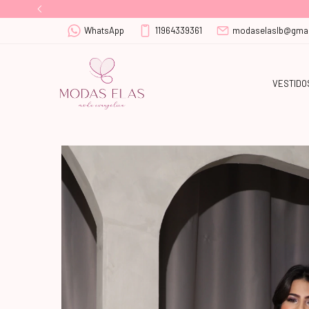
WhatsApp
11964339361
modaselaslb@gmai
VESTIDO