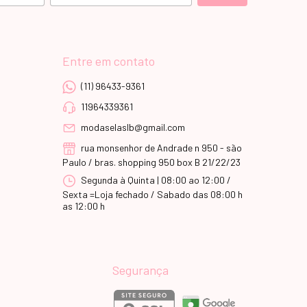
Entre em contato
(11) 96433-9361
11964339361
modaselaslb@gmail.com
rua monsenhor de Andrade n 950 - são
Paulo / bras. shopping 950 box B 21/22/23
Segunda à Quinta | 08:00 ao 12:00 /
Sexta =Loja fechado / Sabado das 08:00 h
as 12:00 h
Segurança