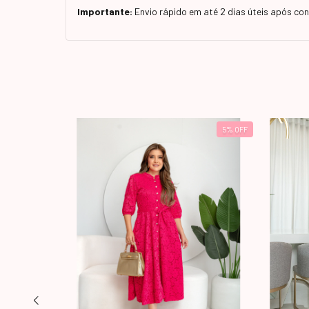
Importante:
Envio rápido em até 2 dias úteis após c
24
%
OFF
5
%
OFF