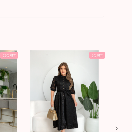
25
%
OFF
5
%
OFF