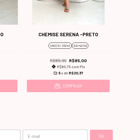
VEST
TO
CHEMISE SERENA -PRETO
UNICO= 36/40
GG=42/46
R$89,90
R$85,00
R$80,75
com
Pix
5
x de
R$20,37
COMPRAR