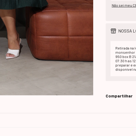
Não sei meu C
NOSSA L
Retirada na l
monsenhor d
950 box B 2
07:30 h as 1
preparar e 
disponivel na
Compartilhar