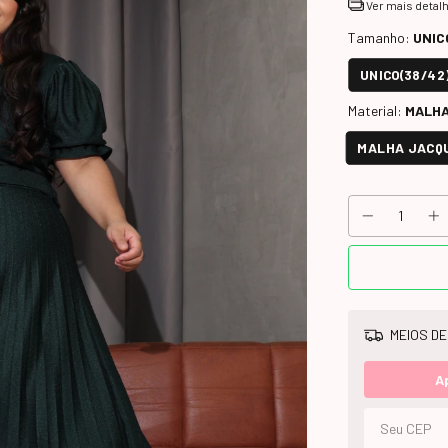
Ver mais detal
Tamanho:
UNIC
UNICO(38/42
Material:
MALHA
MALHA JACQU
MEIOS DE
A