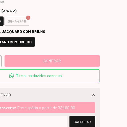
hes
O(38/42)
)
GG=44/48
 JACQUARD COM BRILHO
ARD COM BRILHO
Tire suas duvidas conosco!
 ENVIO
Alterar CEP
proveite!
Frete grátis a partir de
R$499,00
CALCULAR