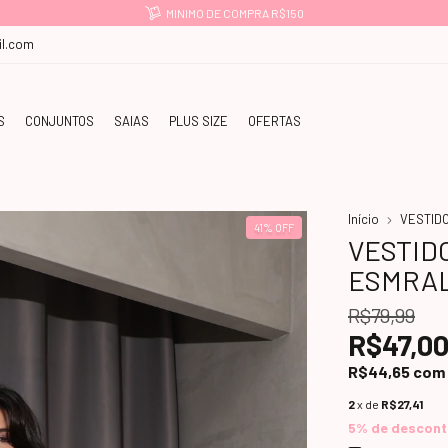
MINIMO DE COMPRA R$150
l.com
S
CONJUNTOS
SAIAS
PLUS SIZE
OFERTAS
Início
VESTID
41
%
OFF
VESTID
ESMRA
R$79,99
R$47,0
R$44,65
com
2
x de
R$27,41
5% de descon