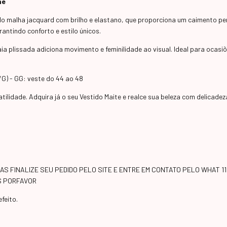
he
do malha jacquard com brilho e elastano, que proporciona um caimento pe
ntindo conforto e estilo únicos.
ia plissada adiciona movimento e feminilidade ao visual. Ideal para ocasi
/G) - GG: veste do 44 ao 48
tilidade. Adquira já o seu Vestido Maite e realce sua beleza com delicadeza
S FINALIZE SEU PEDIDO PELO SITE E ENTRE EM CONTATO PELO WHAT 11
ES PORFAVOR
feito.