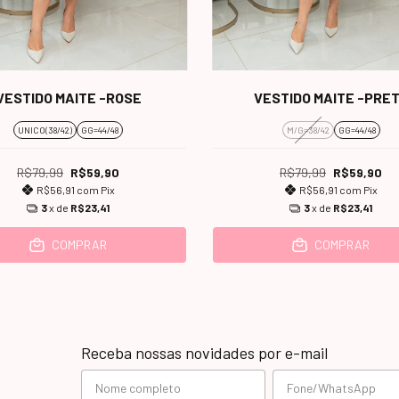
VESTIDO MAITE -ROSE
VESTIDO MAITE -PRE
UNICO(38/42)
GG=44/48
M/G=38/42
GG=44/48
R$79,99
R$59,90
R$79,99
R$59,90
R$56,91
com
Pix
R$56,91
com
Pix
3
x de
R$23,41
3
x de
R$23,41
COMPRAR
COMPRAR
Receba nossas novidades por e-mail