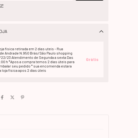
EP
OJA
oja fisica retirada em 2 dias uteis - Rua
e Andrade N.950 Brás/São Paulo shopping
1/22/23 Atendimento de Segunda a sexta Das
Grátis
2:00 h *Apos a compra temos 2 dias úteis para
embalar seu pedido * sua encomenda estara
 loja fisica apos 2 dias úteis