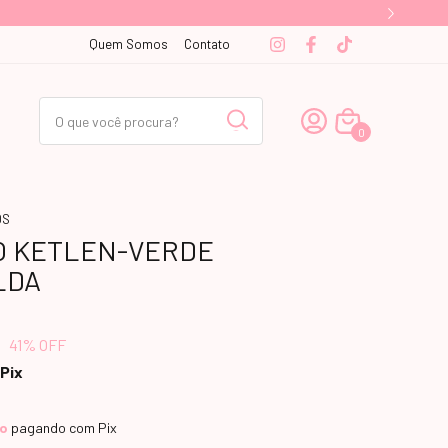
Quem Somos
Contato
0
OS
O KETLEN-VERDE
LDA
0
41
% OFF
Pix
to
pagando com Pix