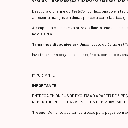
Vestido -: Sofisticação e Conforto em Cada Detal
Descubra o charme do
Vestido
, confeccionado em teci
apresenta mangas em dunas princesa com elástico, gara
Acompanha cinto que valoriza a silhueta, enquanto a sa
no dia a dia.
Tamanhos disponíveis:
- Único: veste do 38 ao 42 (M
Invista em uma peça que une elegância, conforto e versa
IMPORTANTE
IMPORTANTE:
ENTREGA EM ONIBUS DE EXCURSAO APARTIR DE 6 PEÇA
NUMERO DO PEDIDO PARA ENTREGA COM 2 DIAS ANT
Trocas:
Somente aceitamos trocas para peças com de