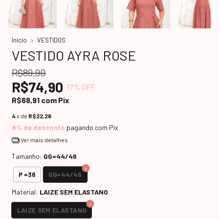
Início
VESTIDOS
VESTIDO AYRA ROSE
R$89,90
R$74,90
17
% OFF
R$68,91
com
Pix
4
x de
R$22,26
8% de desconto
pagando com Pix
Ver mais detalhes
Tamanho:
GG=44/46
GG=44/46
P =36
Material:
LAIZE SEM ELASTANO
LAIZE SEM ELASTANO