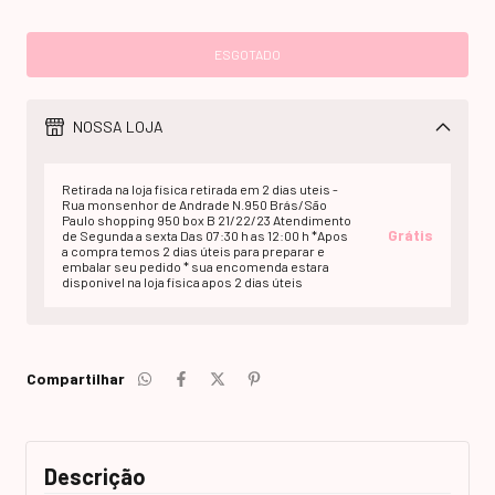
NOSSA LOJA
Retirada na loja fisica retirada em 2 dias uteis -
Rua monsenhor de Andrade N.950 Brás/São
Paulo shopping 950 box B 21/22/23 Atendimento
Grátis
de Segunda a sexta Das 07:30 h as 12:00 h *Apos
a compra temos 2 dias úteis para preparar e
embalar seu pedido * sua encomenda estara
disponivel na loja fisica apos 2 dias úteis
Compartilhar
Descrição