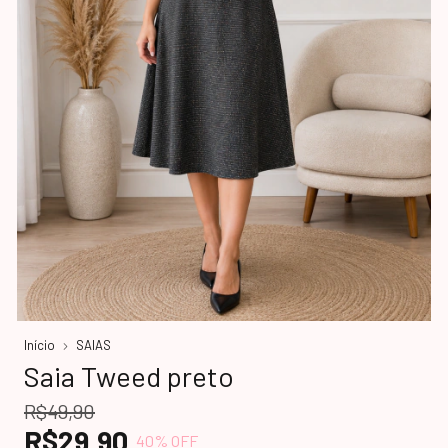
Início
SAIAS
Saia Tweed preto
R$49,90
R$29,90
40
% OFF