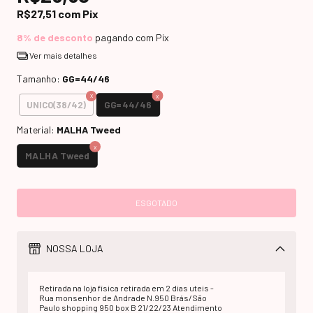
R$27,51
com
Pix
8% de desconto
pagando com Pix
Ver mais detalhes
Tamanho:
GG=44/46
GG=44/46
UNICO(38/42)
Material:
MALHA Tweed
MALHA Tweed
NOSSA LOJA
Retirada na loja fisica retirada em 2 dias uteis -
Rua monsenhor de Andrade N.950 Brás/São
Paulo shopping 950 box B 21/22/23 Atendimento