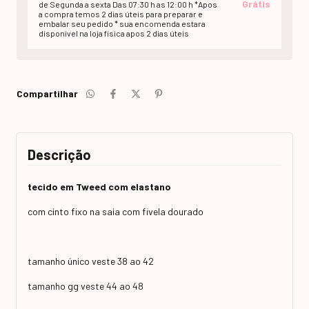
Grátis
de Segunda a sexta Das 07:30 h as 12:00 h *Apos
a compra temos 2 dias úteis para preparar e
embalar seu pedido * sua encomenda estara
disponivel na loja fisica apos 2 dias úteis
Compartilhar
Descrição
tecido em Tweed com elastano
com cinto fixo na saia com fivela dourado
tamanho único veste 38 ao 42
tamanho gg veste 44 ao 48