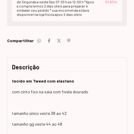
Grátis
de Segunda a sexta Das 07:30 h as 12:00 h *Apos
a compra temos 2 dias úteis para preparar e
embalar seu pedido * sua encomenda estara
disponivel na loja fisica apos 2 dias úteis
Compartilhar
Descrição
tecido em Tweed com elastano
com cinto fixo na saia com fivela dourado
tamanho único veste 38 ao 42
tamanho gg veste 44 ao 48