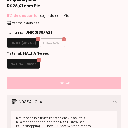
R$28,41
com
Pix
5% de desconto
pagando com Pix
Ver mais detalhes
Tamanho:
UNICO(38/42)
UNICO(38/42)
GG=44/46
Material:
MALHA Tweed
MALHA Tweed
NOSSA LOJA
Retirada na loja fisica retirada em 2 dias uteis -
Rua monsenhor de Andrade N.950 Brás/São
Paulo shopping 950 box B 21/22/23 Atendimento