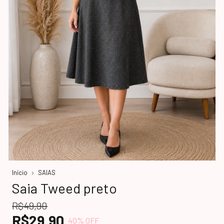
Início
SAIAS
Saia Tweed preto
R$49,90
R$29,90
40
% OFF