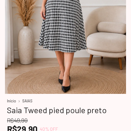
Início
SAIAS
Saia Tweed pied poule preto
R$49,90
R$29,90
40
% OFF