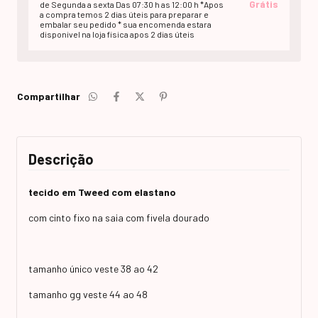
Grátis
de Segunda a sexta Das 07:30 h as 12:00 h *Apos
a compra temos 2 dias úteis para preparar e
embalar seu pedido * sua encomenda estara
disponivel na loja fisica apos 2 dias úteis
Compartilhar
Descrição
tecido em Tweed com elastano
com cinto fixo na saia com fivela dourado
tamanho único veste 38 ao 42
tamanho gg veste 44 ao 48