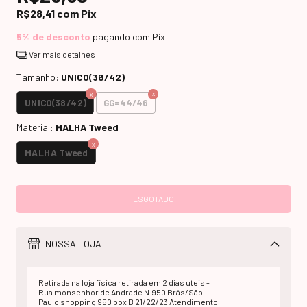
R$28,41
com
Pix
5% de desconto
pagando com Pix
Ver mais detalhes
Tamanho:
UNICO(38/42)
UNICO(38/42)
GG=44/46
Material:
MALHA Tweed
MALHA Tweed
NOSSA LOJA
Retirada na loja fisica retirada em 2 dias uteis -
Rua monsenhor de Andrade N.950 Brás/São
Paulo shopping 950 box B 21/22/23 Atendimento