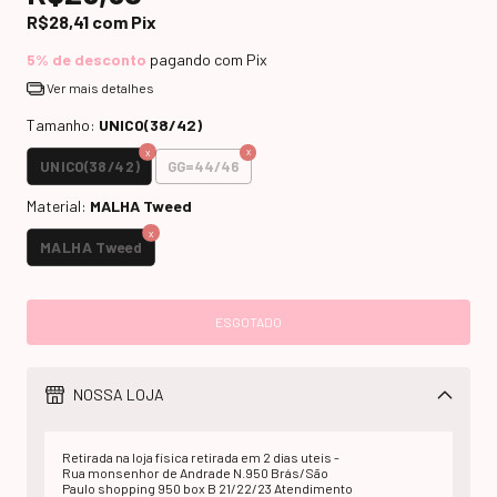
R$28,41
com
Pix
5% de desconto
pagando com Pix
Ver mais detalhes
Tamanho:
UNICO(38/42)
UNICO(38/42)
GG=44/46
Material:
MALHA Tweed
MALHA Tweed
NOSSA LOJA
Retirada na loja fisica retirada em 2 dias uteis -
Rua monsenhor de Andrade N.950 Brás/São
Paulo shopping 950 box B 21/22/23 Atendimento