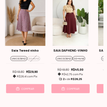
Saia Tweed vinho
SAIA DAPHENE-VINHO
SAIA
UNICO(38/42)
GG=44/46
UNICO(38/42)
GG=44/48
UNI
R$49,90
R$45,00
R$
R$49,90
R$29,90
R$42,75
com
Pix
R$28,41
com
Pix
2
x de
R$26,25
COMPRAR
COMPRAR