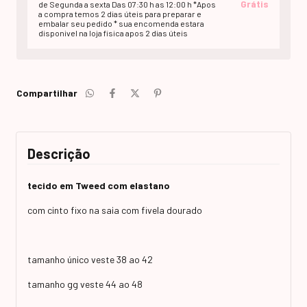
Grátis
de Segunda a sexta Das 07:30 h as 12:00 h *Apos
a compra temos 2 dias úteis para preparar e
embalar seu pedido * sua encomenda estara
disponivel na loja fisica apos 2 dias úteis
Compartilhar
Descrição
tecido em Tweed com elastano
com cinto fixo na saia com fivela dourado
tamanho único veste 38 ao 42
tamanho gg veste 44 ao 48