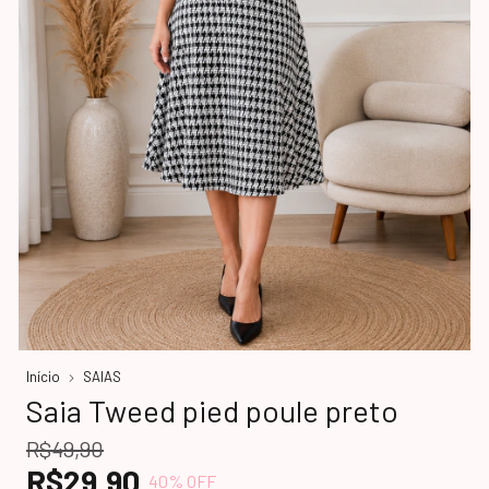
Início
SAIAS
Saia Tweed pied poule preto
R$49,90
R$29,90
40
% OFF