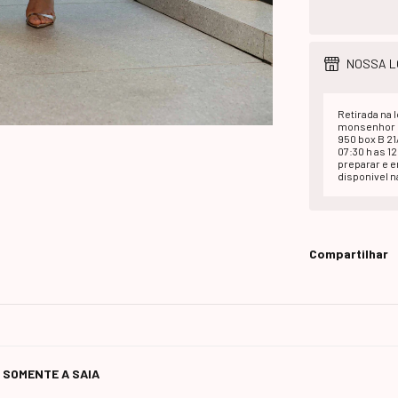
NOSSA L
Retirada na l
monsenhor d
950 box B 2
07:30 h as 1
preparar e 
disponivel na
Compartilhar
 ( SOMENTE A SAIA