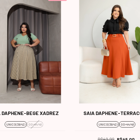
A DAPHENE-BEGE XADREZ
SAIA DAPHENE-TERRAC
UNICO(38/42)
GG=44/48
UNICO(38/42)
GG=44/48
R$49,99
R$45,00