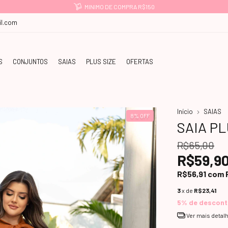
MINIMO DE COMPRA R$150
l.com
S
CONJUNTOS
SAIAS
PLUS SIZE
OFERTAS
Início
SAIAS
8
%
OFF
SAIA P
R$65,00
R$59,9
R$56,91
com
3
x de
R$23,41
5% de descon
Ver mais detal