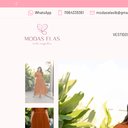
WhatsApp
11964339361
modaselaslb@gmai
VESTIDO