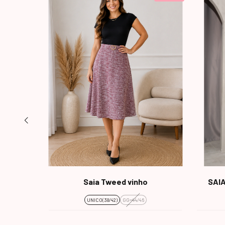
ARINHO
Saia Tweed vinho
SAI
UNICO(38/42)
GG=44/46