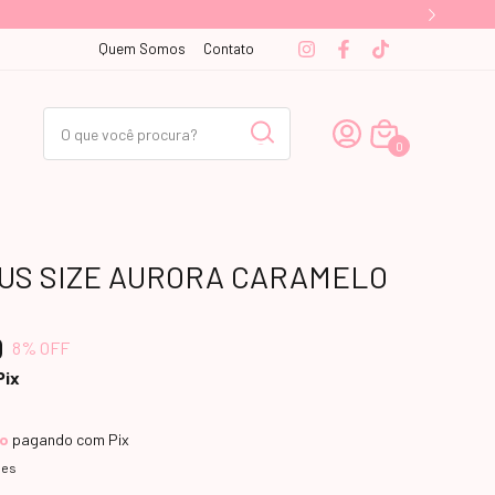
Quem Somos
Contato
0
LUS SIZE AURORA CARAMELO
0
8
% OFF
Pix
to
pagando com Pix
hes