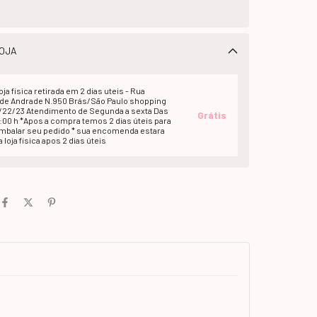
OJA
oja fisica retirada em 2 dias uteis - Rua
e Andrade N.950 Brás/São Paulo shopping
1/22/23 Atendimento de Segunda a sexta Das
Grátis
2:00 h *Apos a compra temos 2 dias úteis para
embalar seu pedido * sua encomenda estara
 loja fisica apos 2 dias úteis