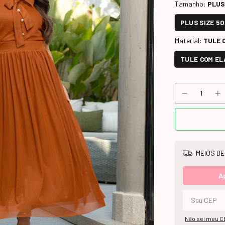
Tamanho:
PLUS
PLUS SIZE 50
Material:
TULE 
TULE COM E
MEIOS DE
A
Não sei meu C