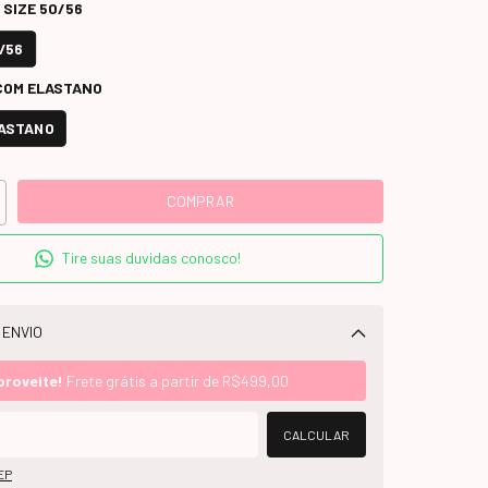
 SIZE 50/56
/56
COM ELASTANO
LASTANO
Tire suas duvidas conosco!
 ENVIO
Alterar CEP
proveite!
Frete grátis a partir de
R$499,00
CALCULAR
EP