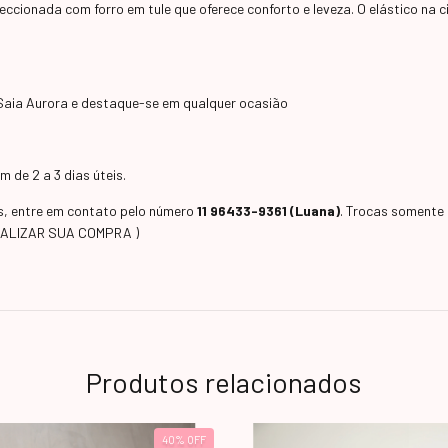
ccionada com forro em tule que oferece conforto e leveza. O elástico na ci
a Saia Aurora e destaque-se em qualquer ocasião
 de 2 a 3 dias úteis.
as, entre em contato pelo número
11 96433-9361 (Luana)
. Trocas somente 
EALIZAR SUA COMPRA )
Produtos relacionados
40
%
OFF