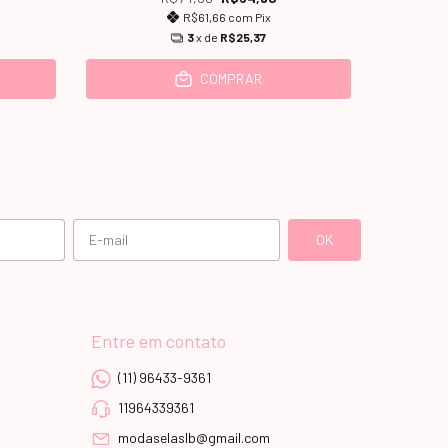
R$61,66
com
Pix
3
x de
R$25,37
COMPRAR
Entre em contato
(11) 96433-9361
11964339361
modaselaslb@gmail.com