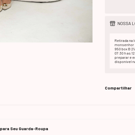
NOSSA L
Retirada na l
monsenhor d
950 box B 2
07:30 h as 1
preparar e 
disponivel na
Compartilhar
e para Seu Guarda-Roupa