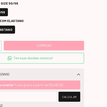
 SIZE 50/56
/56
 COM ELASTANO
LASTANO
Tire suas duvidas conosco!
 ENVIO
Alterar CEP
proveite!
Frete grátis a partir de
R$499,00
CALCULAR
EP