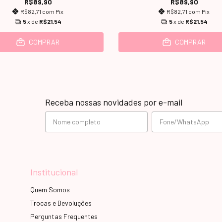
R$89,90
R$89,90
R$82,71
com
Pix
R$82,71
com
Pix
5
x de
R$21,54
5
x de
R$21,54
COMPRAR
COMPRAR
Receba nossas novidades por e-mail
Institucional
Quem Somos
Trocas e Devoluções
Perguntas Frequentes