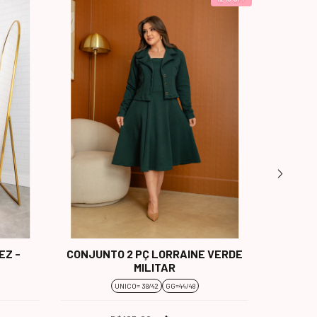
EZ -
CONJUNTO 2 PÇ LORRAINE VERDE
CON
MILITAR
UNICO= 38/42
GG=44/48