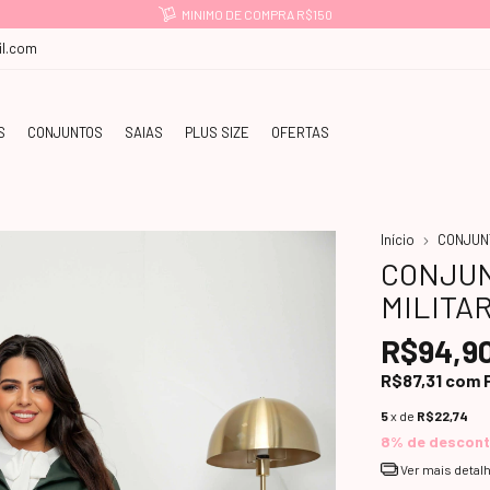
MINIMO DE COMPRA R$150
l.com
S
CONJUNTOS
SAIAS
PLUS SIZE
OFERTAS
Início
CONJUN
CONJUN
MILITA
R$94,9
R$87,31
com
5
x de
R$22,74
8% de descon
Ver mais detal