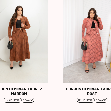
JUNTO MIRIAN XADREZ -
CONJUNTO MIRIAN XADR
MARROM
ROSE
UNICO(38/42)
GG=44/48
UNICO(38/42)
GG=44/48