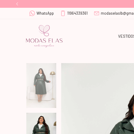
WhatsApp
11964339361
modaselaslb@gmai
VESTIDO