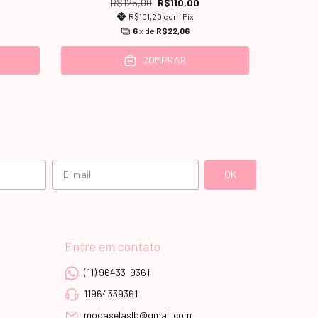
R$125,00
R$110,00
R$101,20
com
Pix
6
x de
R$22,06
COMPRAR
Entre em contato
(11) 96433-9361
11964339361
modaselaslb@gmail.com