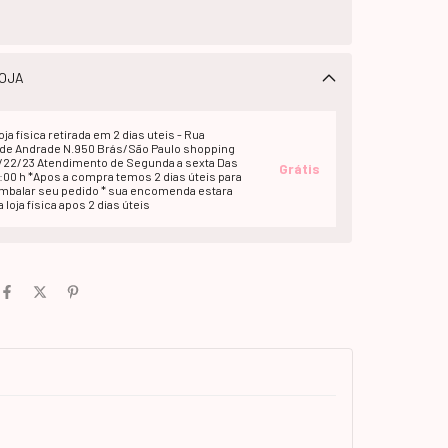
OJA
oja fisica retirada em 2 dias uteis - Rua
e Andrade N.950 Brás/São Paulo shopping
1/22/23 Atendimento de Segunda a sexta Das
Grátis
2:00 h *Apos a compra temos 2 dias úteis para
embalar seu pedido * sua encomenda estara
 loja fisica apos 2 dias úteis