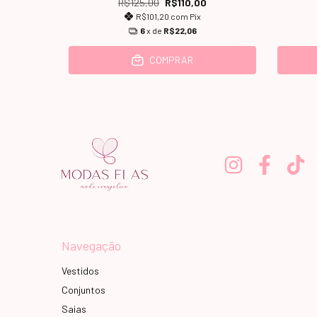
R$125,00
R$110,00
R$101,20
com
Pix
6
x de
R$22,06
COMPRAR
Navegação
Vestidos
Conjuntos
Saias