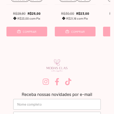
R$29,90
R$25,00
R$30,00
R$23,00
R$
R$23,00
com
Pix
R$21,16
com
Pix
COMPRAR
COMPRAR
Receba nossas novidades por e-mail