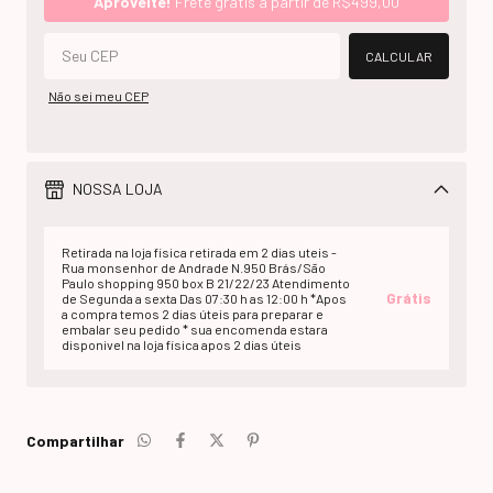
Aproveite!
Frete grátis a partir de
R$499,00
CALCULAR
Não sei meu CEP
NOSSA LOJA
Retirada na loja fisica retirada em 2 dias uteis -
Rua monsenhor de Andrade N.950 Brás/São
Paulo shopping 950 box B 21/22/23 Atendimento
Grátis
de Segunda a sexta Das 07:30 h as 12:00 h *Apos
a compra temos 2 dias úteis para preparar e
embalar seu pedido * sua encomenda estara
disponivel na loja fisica apos 2 dias úteis
Compartilhar