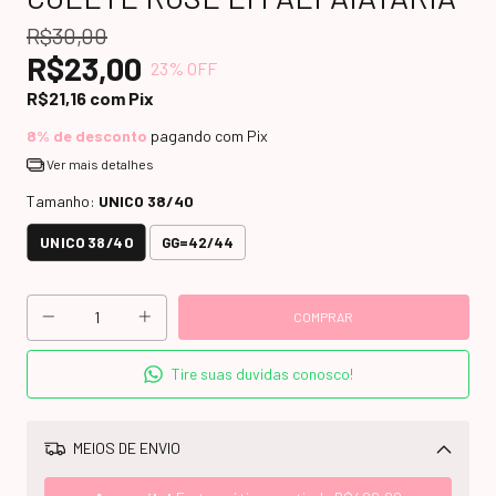
R$30,00
R$23,00
23
% OFF
R$21,16
com
Pix
8% de desconto
pagando com Pix
Ver mais detalhes
Tamanho:
UNICO 38/40
UNICO 38/40
GG=42/44
Tire suas duvidas conosco!
MEIOS DE ENVIO
Alterar CEP