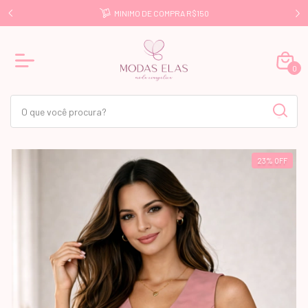
E R$499
MINIMO DE COMPRA R$150
0
23
%
OFF