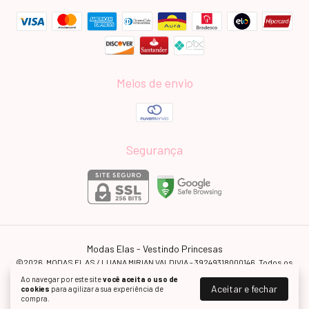
Meios de envio
Segurança
Modas Elas - Vestindo Princesas
©2026. MODAS ELAS / LUANA MIRIAN VALDIVIA - 39249318000146. Todos os
direitos reservados.
Ao navegar por este site
você aceita o uso de
Aceitar e fechar
cookies
para agilizar a sua experiência de
compra.